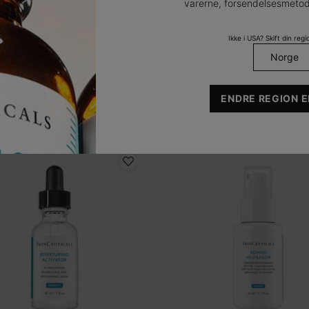
varerne, forsendelsesmetod
Ikke i USA? Skift din regio
UDFORSK
ENDRE REGION E