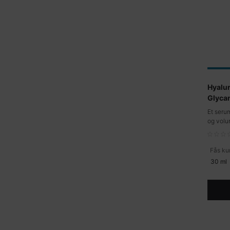
Hyalur
Glyca
Et seru
og volu
Fås kun
30 ml