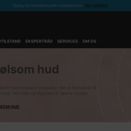
Opdag Din Skræddersyede Hudplejerutine ​ǀ
TAG QUIZZEN
TILSTAND
EKSPERTRÅD
SERVICES
OM OS
 følsom hud
lsom hud inkluderer produkter, der er formuleret til
om hud, herunder synligheden af rødme i huden.
LSOM HUD