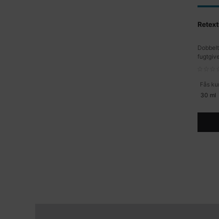
Retext
Dobbelt
fugtgiv
Fås kun
30 ml