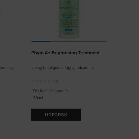
Phyto A+ Brightening Treatment
terol og
Let og beroligende fugtighedscreme
0
0
Fås kun i én størrelse
30 ml
UDFORSK