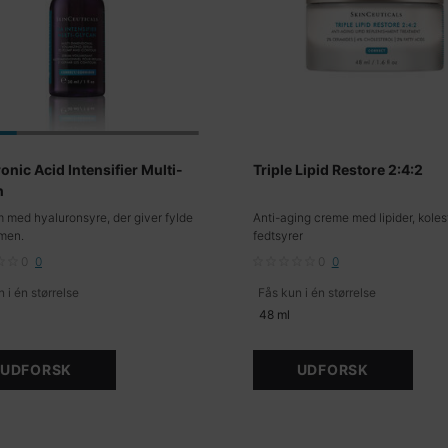
onic Acid Intensifier Multi-
Triple Lipid Restore 2:4:2
n
m med hyaluronsyre, der giver fylde
Anti-aging creme med lipider, koles
men.
fedtsyrer
0
0
0
0
 i én størrelse
Fås kun i én størrelse
48 ml
UDFORSK
UDFORSK