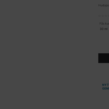
Hudops
Fås kun
30 ml
NYT
GEN