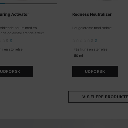
uring Activator
Redness Neutralizer
virkende serum med en
Let gelcreme mod rødme
ende og eksfolierende effekt
0
0
0
0
 i én størrelse
Fås kun i én størrelse
50 ml
UDFORSK
UDFORSK
VIS FLERE PRODUKT