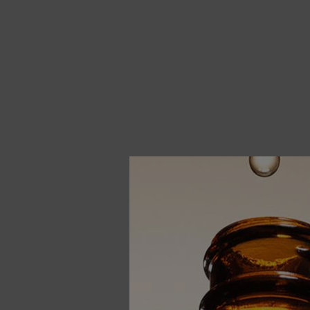
Gentle
Mild ans