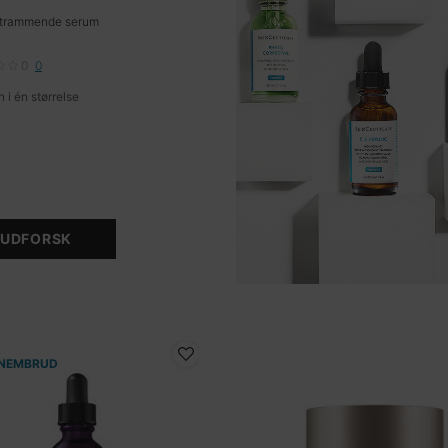
trammende serum
0
0
 i én størrelse
UDFORSK
NEMBRUD