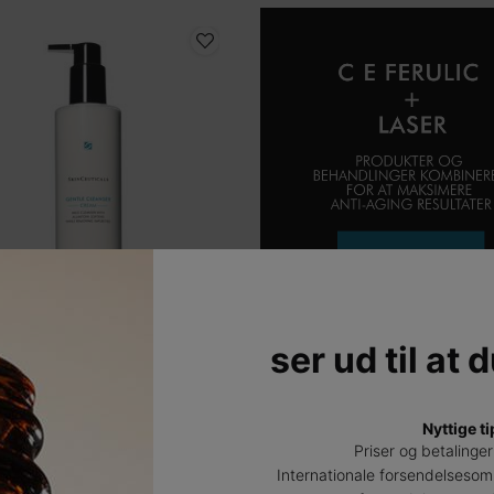
 Cleanser
ser ud til at 
igtsrens til sensitiv hud
Nyttige ti
0
0
Priser og betalinger
Internationale forsendelsesom