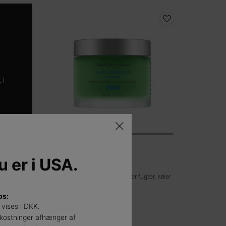
Phyto Corrective Mask
du er i USA.
Beroligende ansigtsmaske, der fugter, køler
og beroliger huden.
ps:
0
0
 vises i DKK.
Fås kun i én størrelse
kostninger afhænger af
60 ml