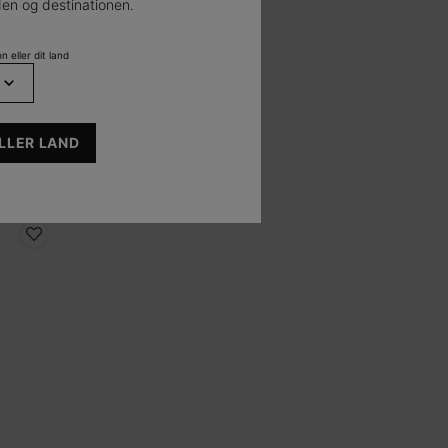
en og destinationen.
n eller dit land
UDFORSK
LLER LAND