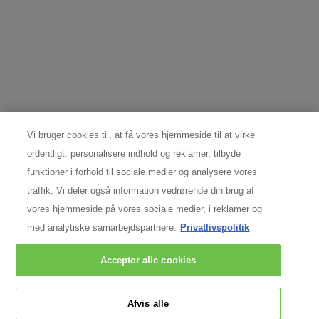
Nordic Data Protection Office,
nordicdpo@loreal.com
& 80 20 06 07.
PRODUCENTOPLYSNINGER
COSMETIQUE ACTIVE INTERNATIONAL
Distributed by CAI 62 quai Charles Pasqua 92300
Levallois-Perret France
consumercare@dk.oaccare.com
Vi bruger cookies til, at få vores hjemmeside til at virke
ordentligt, personalisere indhold og reklamer, tilbyde
Følg os
funktioner i forhold til sociale medier og analysere vores
traffik. Vi deler også information vedrørende din brug af
vores hjemmeside på vores sociale medier, i reklamer og
med analytiske samarbejdspartnere.
Privatlivspolitik
Argentina
|
Australien
|
Østrig
|
Belgien
|
Brasilien
|
Canada
|
Chile
|
Chinese
Mainland
|
Danmark
|
Finland
|
Frankrig
|
Tyskland
|
Grækenland
|
Hong Kong,
Accepter alle cookies
SAR
|
Italien
|
Libanon
|
Mexico
|
Holland
|
Norge
|
Peru
|
Polen
|
Portugal
|
Rusland
|
Singapore
|
Sydafrika
|
Spanien
|
Sverige
|
Schweiz
|
Tyrkiet
|
Storbritannien
|
Forenede Arabiske Emirater
|
USA
Afvis alle
Copyright 2024 SkinCeuticals. Alle rettigheder forbeholdes.