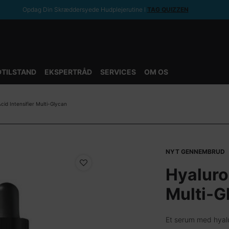
Opdag Din Skræddersyede Hudplejerutine ​ǀ
TAG QUIZZEN
TILSTAND
EKSPERTRÅD
SERVICES
OM OS
cid Intensifier Multi-Glycan
NYT GENNEMBRUD
Hyaluron
Multi-G
Et serum med hyalu