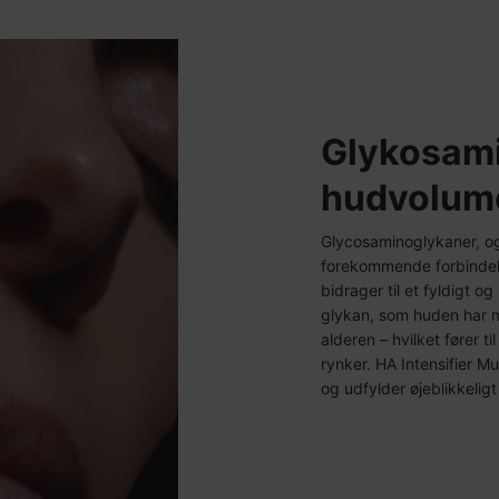
Glykosami
hudvolum
Glycosaminoglykaner, ogs
forekommende forbindels
bidrager til et fyldigt 
glykan, som huden har m
alderen – hvilket fører 
rynker. HA Intensifier M
og udfylder øjeblikkeligt f