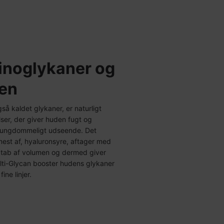
noglykaner og
en
å kaldet glykaner, er naturligt
er, der giver huden fugt og
og ungdommeligt udseende. Det
est af, hyaluronsyre, aftager med
til tab af volumen og dermed giver
ulti-Glycan booster hudens glykaner
ine linjer.