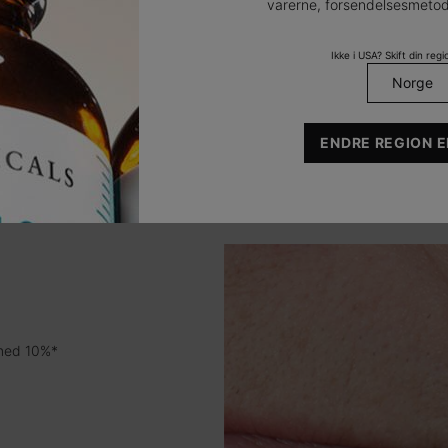
varerne, forsendelsesmetod
Find din rutine
>
Ikke i USA? Skift din regio
 Hyaluronic Acid Intensifier 
ENDRE REGION E
AB + DOKUM
 med 10%*