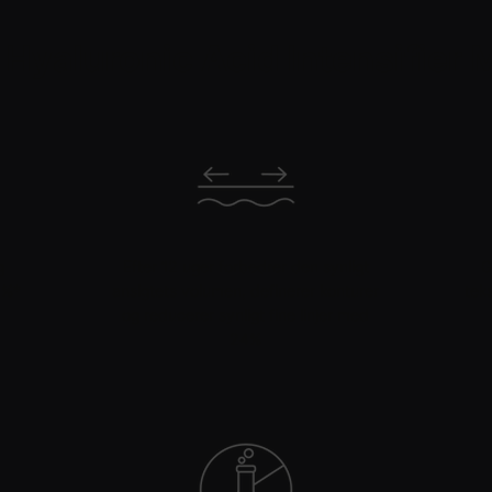
 Hyaluronic Acid Intensifier 
g
Efter 12 uger forbedrer den synligt
G
 %*
ansigtets volumen, definerer konturer
tek
og reducerer synligt fine linjer med
24%