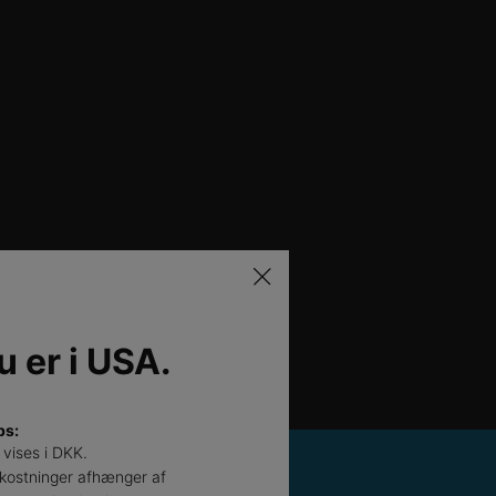
sk ferment, der understøtter niveauerne af
om HA. Huden bliver øjeblikkeligt synligt fyldigere og
er. Over tid fornyes elasticiteten og fastheden, og
ere definerede. HA-serummet indeholder ikke parfume
l af en hudplejerutine derhjemme. Rådfør dig altid
umengivende serum med hyaluronsyre, der øjeblikkeligt
igt reducerer fine linjer med 24% på 12 uger.
forsøgspersoner, resultater opnået efter 12 ugers brug.
LÆS OFTE STILLEDE
SPØRGSMÅL
>
du er i USA.
ps:
 vises i DKK.
kostninger afhænger af