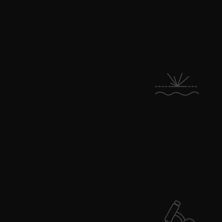
PDP Product Benefits Section
Fordele ved
Giver synligt fyldigere hud o
forbedrer hudens glød med 10