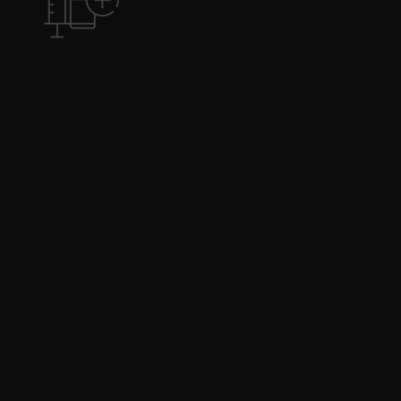
af læger med dermal filler-injektioner
 Acid Intensifier Multi-
oduktbeskrivelse
can er et næstegenerations korrigerende serum, der
keligt giver huden mere fylde og forbedrer gløden. Den
older en høj koncentration af hyaluronsyre, 12%