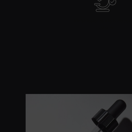
Klinisk testet på alle hudtyper
hudtoner
PDP Product Details Section