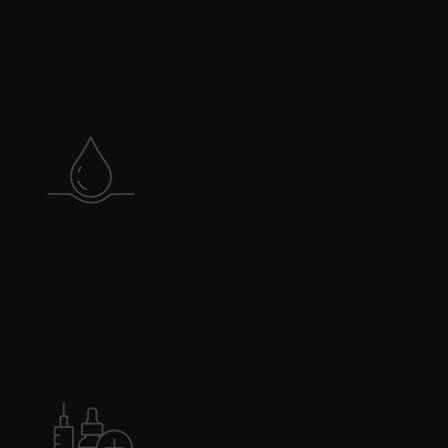
Multi-Glycan
iver langvarig fugt, så hudens
stur og ungdommelige udseende
forbedres synligt