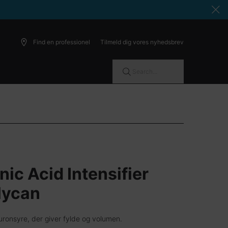
Find en professionel
Tilmeld dig vores nyhedsbrev
Search...
ic Acid Intensifier
lycan
ronsyre, der giver fylde og volumen.