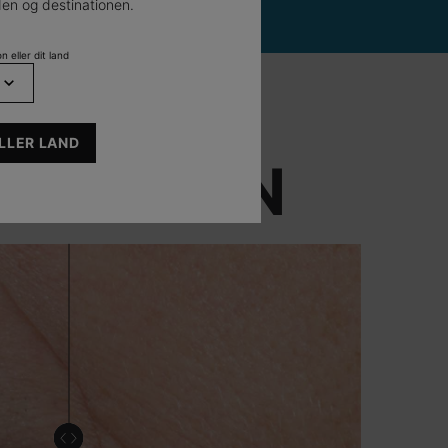
en og destinationen.
n eller dit land
Multi-Glycan
LLER LAND
ENTATION