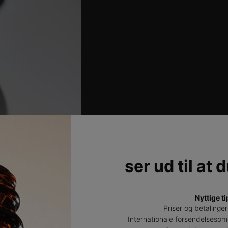
Proxylane™ og postbioti
glycosaminoglycaner, sås
genfugtet i op til 24 tim
ansigtets konturer er m
og kan bruges som en de
med din læge før brug.
Et flerdimensionelt, vol
synligt udfylder og synl
*Klinisk scoring med 81 
ANVENDELSE
>
ser ud til at 
Nyttige ti
Priser og betalinger
Opbyg din personlige hudplejerutine
Internationale forsendelsesom