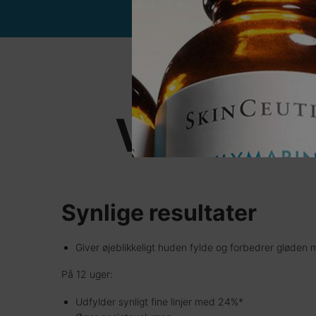
PDP Before After Section
Fordele ved
VIDENSK
Synlige resultater
Giver øjeblikkeligt huden fylde og forbedrer gløden
På 12 uger:
Udfylder synligt fine linjer med 24%*