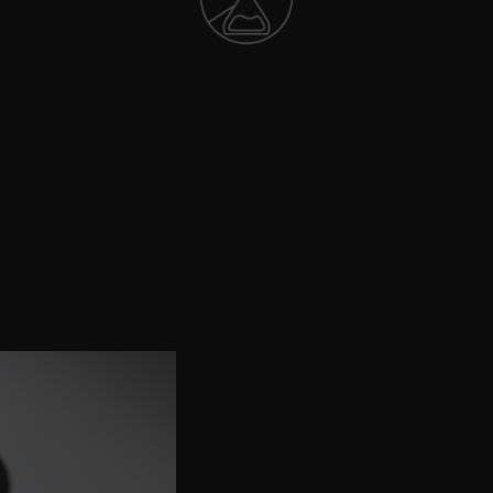
 og
Uden parfume
Testet 
1) *Selvevalueringstest efter 12 uger udført af 70 forsøgspersoner
2) *Klinisk scoring med 81 forsøgspersoner, resultater opnået efter 12 ugers brug.
Hyaluronic
Glycan Pr
HA Intensifier Multi-Gly
dokumenteret og øjeblik
avancerede formel indeh