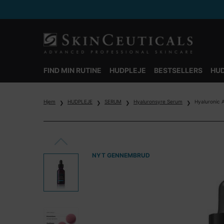
FIND MIN RUTINE
HUDPLEJE
BESTSELLERS
HUD
Main content
Hjem
HUDPLEJE
SERUM
Hyaluronsyre Serum
Hyaluronic A
NYT GENNEMBRUD