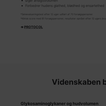
Øger ansigtsvolumen
Forbedrer hudens glathed, blødhed og ensartethed
*Selvevalueringstest efter 12 uger udført af 70 forsøgspersoner
*Klinisk score med 81 forsøgspersoner, resultater opnået efter 12 ugers bru
PROTOCOL
👁
PDP Product The Science Behind
Videnskaben 
Glykosaminoglykaner og hudvolumen