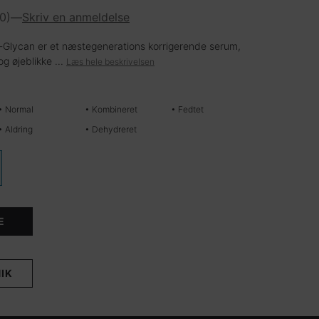
(0)
—
Skriv en anmeldelse
ti-Glycan er et næstegenerations korrigerende serum,
g øjeblikke ...
Læs hele beskrivelsen
• Normal
• Kombineret
• Fedtet
• Aldring
• Dehydreret
E
i-Glycan - Zoom image
NIK