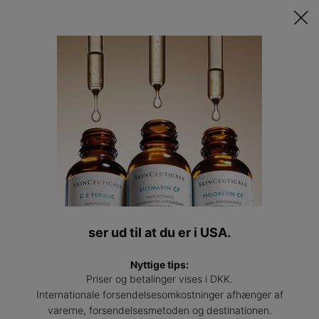
Opdag Din Skræddersyede Hudplejerutine ​ǀ
TAG QUIZZEN
Find
en
Main content
profess
ser ud til at du er i USA.
Nyttige tips:
Priser og betalinger vises i DKK.
Internationale forsendelsesomkostninger afhænger af
varerne, forsendelsesmetoden og destinationen.