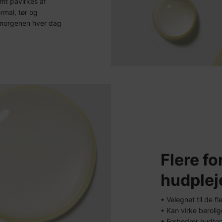
mt påvirkes af
rmal, tør og
m morgenen hver dag
Flere fo
hudplej
• Velegnet til de f
• Kan virke beroli
• Forbedrer hudto