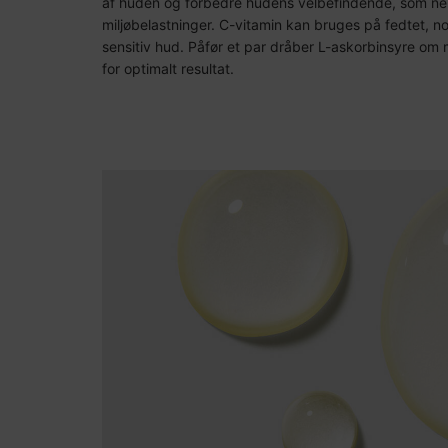
af huden og forbedre hudens velbefindende, som ne
miljøbelastninger. C-vitamin kan bruges på fedtet, no
sensitiv hud. Påfør et par dråber L-askorbinsyre o
for optimalt resultat.