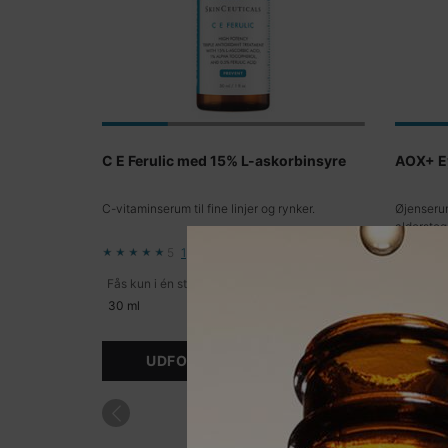
C E Ferulic med 15% L-askorbinsyre
AOX+ E
C-vitaminserum til fine linjer og rynker.
Øjenserum
aldersteg
5
1
Fås kun i én størrelse
Fås kun i
30 ml
15 ml
UDFORSK