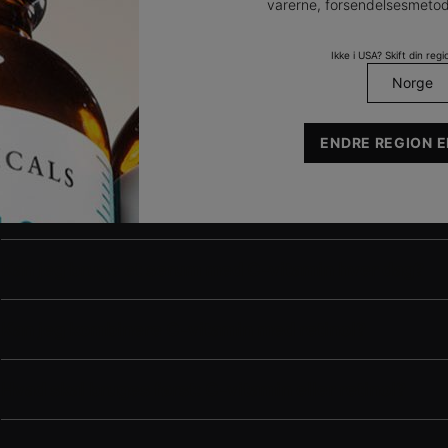
varerne, forsendelsesmetod
Ikke i USA? Skift din regio
ENDRE REGION E
Hvad er C-vitamin godt for?
Virker C-vitamin rensende på min hud?
Kan jeg bruge et serum med C-vitamin hver dag?
Kan jeg kombinere C-vitamin med retinol?
Hvad skal bruges først: C-vitamin eller retinol?