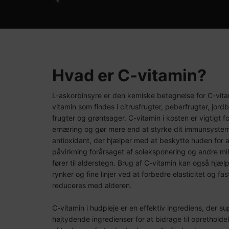
Hvad er C-vitamin?
L-askorbinsyre er den kemiske betegnelse for C-vit
vitamin som findes i citrusfrugter, peberfrugter, jor
frugter og grøntsager. C-vitamin i kosten er vigtigt fo
ernæring og gør mere end at styrke dit immunsystem
antioxidant, der hjælper med at beskytte huden for 
påvirkning forårsaget af soleksponering og andre mil
fører til alderstegn. Brug af C-vitamin kan også hjæ
rynker og fine linjer ved at forbedre elasticitet og f
reduceres med alderen.
C-vitamin i hudpleje er en effektiv ingrediens, der s
højtydende ingredienser for at bidrage til opretholdel