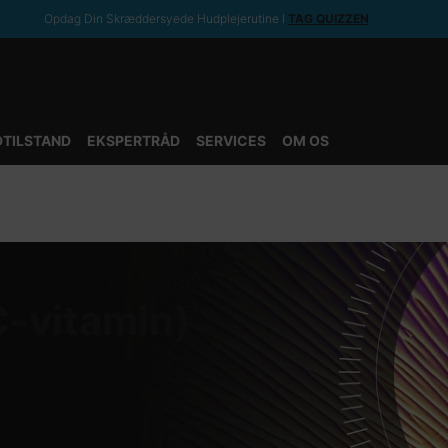
Opdag Din Skræddersyede Hudplejerutine ​ǀ
TAG QUIZZEN
TILSTAND
EKSPERTRÅD
SERVICES
OM OS
C-vitamin)