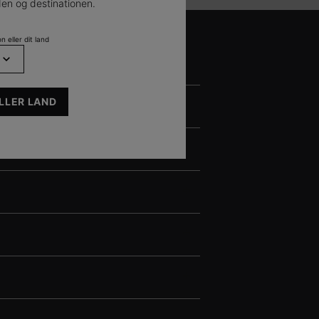
en og destinationen.
n eller dit land
LLER LAND