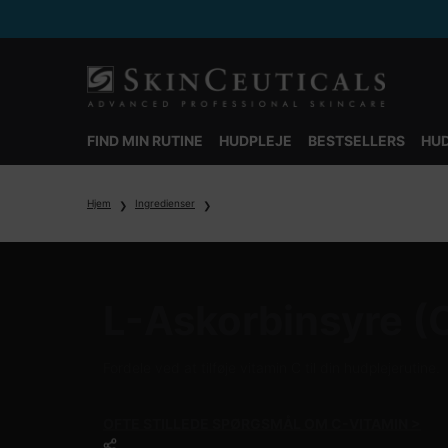
FIND MIN RUTINE
HUDPLEJE
BESTSELLERS
HUD
Main content
Hjem
Ingredienser
L-Askorbinsyre (
Fordele ved at tilføje vitamin C til din hudplejerutine.
OFTE STILLEDE SPØRGSMÅL OM C-VITAMIN >