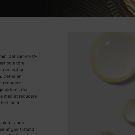
amin, det samme C-
dbær og andre
r den rigtige
. Det er en
at reducere
jøfaktorer, der
lpe med at reducere
asthed, som
upplerer andre
se af god tilstand