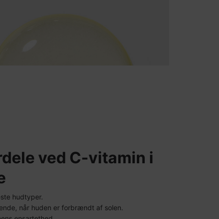
rdele ved C-vitamin i
e
leste hudtyper.
gende, når huden er forbrændt af solen.
nens ensartethed.