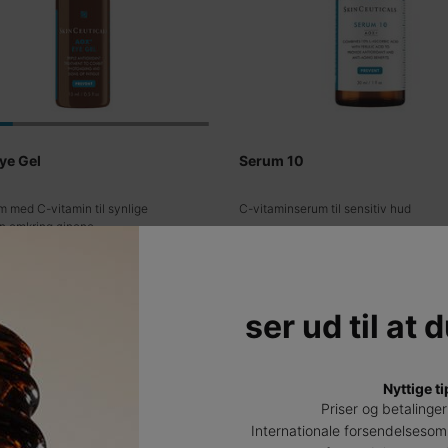
ye Gel
Serum 10
 med C-vitamin til synlige
C-vitaminserum til sensitiv hud
n omkring øjnene.
0
0
0
0
 én størrelse
Fås kun i én størrelse
30 ml
ser ud til at 
UDFORSK
UDFORSK
Nyttige ti
Priser og betalinger
Internationale forsendelsesom