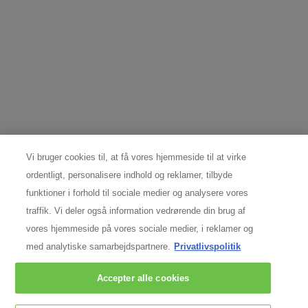
DATABESKYTTELSESRÅDGIVER
Spørgsmål og forespørgsler vedrørende individuelle rettigheder:
Nordic Data Protection Office,
nordicdpo@loreal.com
& 80 20 06 07.
PRODUCENTOPLYSNINGER
COSMETIQUE ACTIVE INTERNATIONAL
Distributed by CAI 62 quai Charles Pasqua 92300
Levallois-Perret France
Vi bruger cookies til, at få vores hjemmeside til at virke
consumercare@dk.oaccare.com
ordentligt, personalisere indhold og reklamer, tilbyde
Følg os
funktioner i forhold til sociale medier og analysere vores
traffik. Vi deler også information vedrørende din brug af
vores hjemmeside på vores sociale medier, i reklamer og
med analytiske samarbejdspartnere.
Privatlivspolitik
Argentina
|
Australien
|
Østrig
|
Belgien
|
Brasilien
|
Canada
|
Chile
|
Chinese
Mainland
|
Danmark
|
Finland
|
Frankrig
|
Tyskland
|
Grækenland
|
Hong Kong,
Accepter alle cookies
SAR
|
Italien
|
Libanon
|
Mexico
|
Holland
|
Norge
|
Peru
|
Polen
|
Portugal
|
Rusland
|
Singapore
|
Sydafrika
|
Spanien
|
Sverige
|
Schweiz
|
Tyrkiet
|