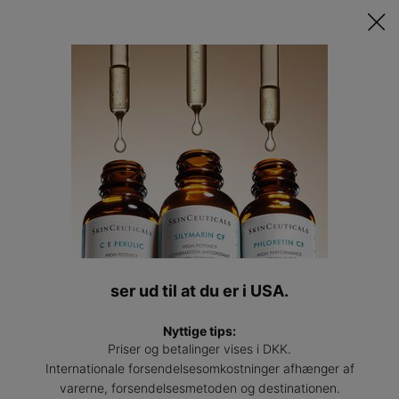
Opdag Din Skræddersyede Hudplejerutine ​ǀ
TAG QUIZZEN
Find
en
Main content
profess
Back to Renseprodukter
Soothing Cleanser
Beroligende skummende ansigtsrens
(0)
—
Skriv en anmeldelse
0/5
Sooth
ser ud til at du er i USA.
Nyttige tips:
Priser og betalinger vises i DKK.
Internationale forsendelsesomkostninger afhænger af
varerne, forsendelsesmetoden og destinationen.