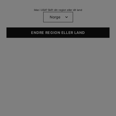
Ikke i USA? Skift din region eller dit land
ENDRE REGION ELLER LAND
ANBEFALES TIL
• Tør
• Normal
• Fedtet
• Kombineret
• Sensitiv
• Rødme