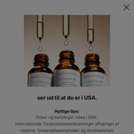
Opdag Din Skræddersyede Hudplejerutine ​ǀ
TAG QUIZZEN
Find
en
Main content
profess
Back to Produkter Til Urenheder
Retinol 0.3
Retinolcreme, der reducerer synlige alderstegn og urenheder
(0)
—
Skriv en anmeldelse
0/5
Retin
ser ud til at du er i USA.
Nyttige tips:
Priser og betalinger vises i DKK.
Internationale forsendelsesomkostninger afhænger af
varerne, forsendelsesmetoden og destinationen.