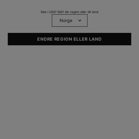
Ikke i USA? Skift din region eller dit land
ENDRE REGION ELLER LAND
ANBEFALES TIL
• Normal
• Fedtet
• Kombineret
• Pigmentering
• Ujævnheder
• Aldring