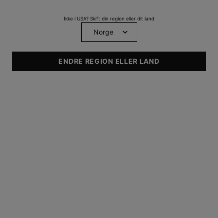
Vitamin B5-serum med
Ikke i USA? Skift din region eller dit land
hyaluronsyre
0
0
Fås kun i én størrelse
ENDRE REGION ELLER LAND
30 ml
UDFORSK
Footer navigation
TILMELDING TIL SKINCEUTICALS NYHEDSBREV
Felter, der skal udfyldes, er markeret med en stjerne (*)
Anden kønsidentitet
Kvinde
Mand
newslettersignup.title.legend
Fornavn
*
Efternavn
*