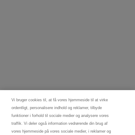
*
hvordan L’Oréal bruger dine oplysninger, se vores
privatlivspolitik
.
Denne hjemmeside er beskyttet af Cloudflare og tilhørende privatlispolitik.
TILMELD MIG
DATABESKYTTELSESRÅDGIVER
Spørgsmål og forespørgsler vedrørende individuelle rettigheder:
Nordic Data Protection Office,
nordicdpo@loreal.com
& 80 20 06 07.
PRODUCENTOPLYSNINGER
Vi bruger cookies til, at få vores hjemmeside til at virke
COSMETIQUE ACTIVE INTERNATIONAL
Distributed by CAI 62 quai Charles Pasqua 92300
ordentligt, personalisere indhold og reklamer, tilbyde
Levallois-Perret France
funktioner i forhold til sociale medier og analysere vores
consumercare@dk.oaccare.com
traffik. Vi deler også information vedrørende din brug af
vores hjemmeside på vores sociale medier, i reklamer og
Følg os