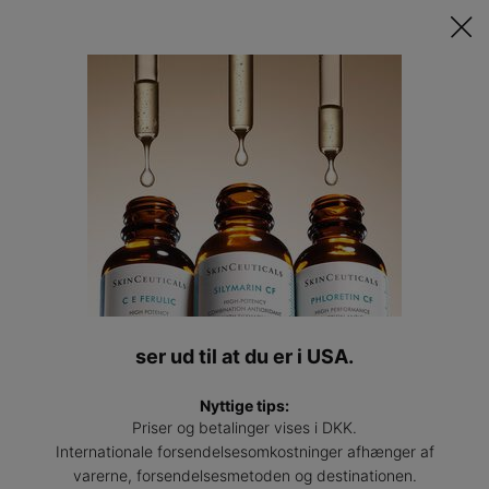
Opdag Din Skræddersyede Hudplejerutine ​ǀ
TAG QUIZZEN
Find
en
BEKLAGER, DER ER INGEN RESULTATER FOR DIN SØGNING.
Main content
profess
PRØV ANDRE ORD.
DU KAN MÅSKE OGSÅ LIDE
ser ud til at du er i USA.
Nyttige tips:
Priser og betalinger vises i DKK.
Internationale forsendelsesomkostninger afhænger af
varerne, forsendelsesmetoden og destinationen.
Hydrating B5